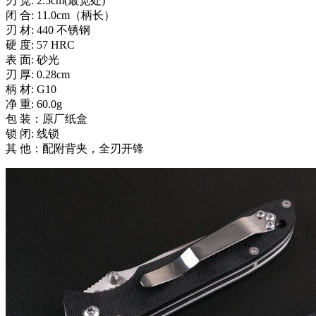
刃 宽: 2.5cm(最宽处)
闭 合: 11.0cm（柄长）
刃 材: 440 不锈钢
硬 度: 57 HRC
表 面: 砂光
刃 厚: 0.28cm
柄 材: G10
净 重: 60.0g
包 装：原厂纸盒
锁 闭: 线锁
其 他：配附背夹，全刃开锋