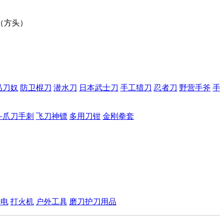
刀（方头）
品刀奴
防卫棍刀
潜水刀
日本武士刀
手工猎刀
忍者刀
野营手斧
斗爪刀手刺
飞刀神镖
多用刀钳
金刚拳套
手电
打火机
户外工具
磨刀护刀用品