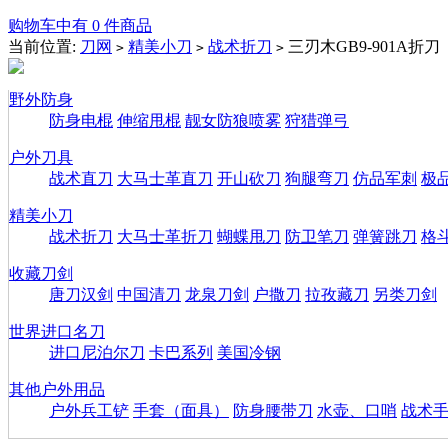
购物车中有 0 件商品
当前位置:
刀网
精美小刀
战术折刀
三刃木GB9-901A折
>
>
>
野外防身
防身电棍
伸缩甩棍
靓女防狼喷雾
狩猎弹弓
户外刀具
战术直刀
大马士革直刀
开山砍刀
狗腿弯刀
仿品军刺
极
精美小刀
战术折刀
大马士革折刀
蝴蝶甩刀
防卫笔刀
弹簧跳刀
格
收藏刀剑
唐刀汉剑
中国清刀
龙泉刀剑
户撒刀
拉孜藏刀
另类刀剑
世界进口名刀
进口尼泊尔刀
卡巴系列
美国冷钢
其他户外用品
户外兵工铲
手套（面具）
防身腰带刀
水壶、口哨
战术