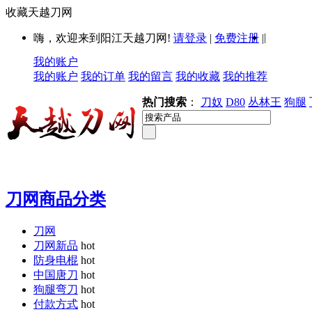
收藏天越刀网
|
嗨，欢迎来到阳江天越刀网!
请登录
|
免费注册
|
我的账户
我的账户
我的订单
我的留言
我的收藏
我的推荐
热门搜索
：
刀奴
D80
丛林王
狗腿
刀网商品分类
刀网
刀网新品
hot
防身电棍
hot
中国唐刀
hot
狗腿弯刀
hot
付款方式
hot