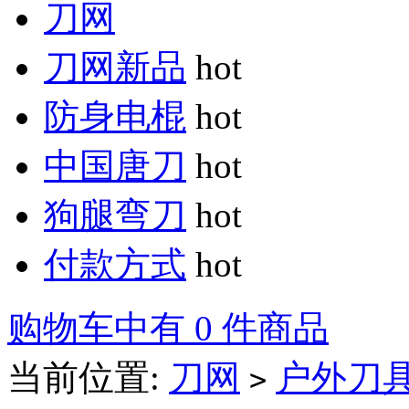
刀网
刀网新品
hot
防身电棍
hot
中国唐刀
hot
狗腿弯刀
hot
付款方式
hot
购物车中有 0 件商品
当前位置:
刀网
户外刀
>