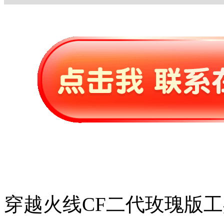
穿越火线CF二代玫瑰版