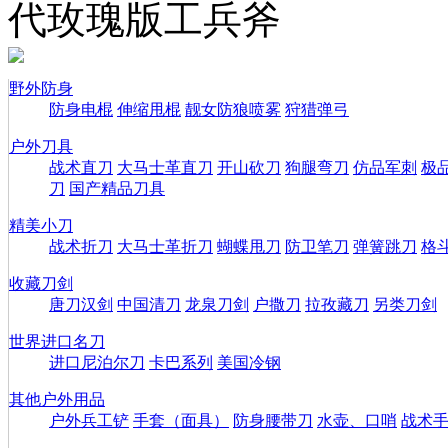
代玫瑰版工兵斧
野外防身
防身电棍
伸缩甩棍
靓女防狼喷雾
狩猎弹弓
户外刀具
战术直刀
大马士革直刀
开山砍刀
狗腿弯刀
仿品军刺
极
刀
国产精品刀具
精美小刀
战术折刀
大马士革折刀
蝴蝶甩刀
防卫笔刀
弹簧跳刀
格
收藏刀剑
唐刀汉剑
中国清刀
龙泉刀剑
户撒刀
拉孜藏刀
另类刀剑
世界进口名刀
进口尼泊尔刀
卡巴系列
美国冷钢
其他户外用品
户外兵工铲
手套（面具）
防身腰带刀
水壶、口哨
战术