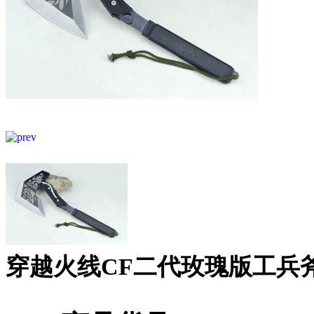
穿越火线CF二代玫瑰版工兵