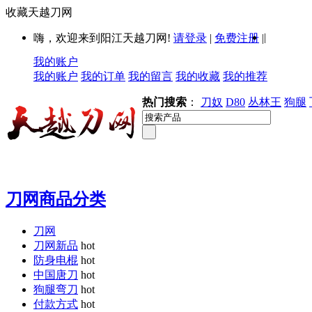
收藏天越刀网
|
嗨，欢迎来到阳江天越刀网!
请登录
|
免费注册
|
我的账户
我的账户
我的订单
我的留言
我的收藏
我的推荐
热门搜索
：
刀奴
D80
丛林王
狗腿
刀网商品分类
刀网
刀网新品
hot
防身电棍
hot
中国唐刀
hot
狗腿弯刀
hot
付款方式
hot