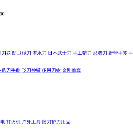
00
品刀奴
防卫棍刀
潜水刀
日本武士刀
手工猎刀
忍者刀
野营手斧
斗爪刀手刺
飞刀神镖
多用刀钳
金刚拳套
手电
打火机
户外工具
磨刀护刀用品