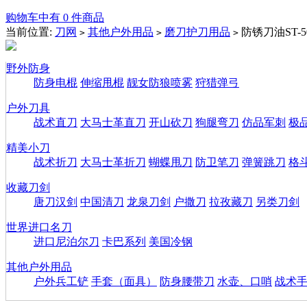
购物车中有 0 件商品
当前位置:
刀网
其他户外用品
磨刀护刀用品
防锈刀油ST-5
>
>
>
野外防身
防身电棍
伸缩甩棍
靓女防狼喷雾
狩猎弹弓
户外刀具
战术直刀
大马士革直刀
开山砍刀
狗腿弯刀
仿品军刺
极
精美小刀
战术折刀
大马士革折刀
蝴蝶甩刀
防卫笔刀
弹簧跳刀
格
收藏刀剑
唐刀汉剑
中国清刀
龙泉刀剑
户撒刀
拉孜藏刀
另类刀剑
世界进口名刀
进口尼泊尔刀
卡巴系列
美国冷钢
其他户外用品
户外兵工铲
手套（面具）
防身腰带刀
水壶、口哨
战术