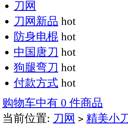
刀网
刀网新品
hot
防身电棍
hot
中国唐刀
hot
狗腿弯刀
hot
付款方式
hot
购物车中有 0 件商品
当前位置:
刀网
精美小
>