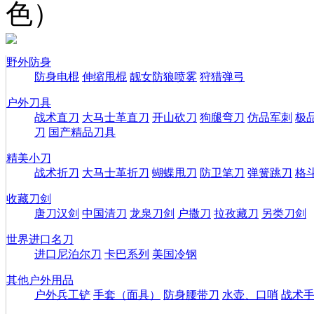
色）
野外防身
防身电棍
伸缩甩棍
靓女防狼喷雾
狩猎弹弓
户外刀具
战术直刀
大马士革直刀
开山砍刀
狗腿弯刀
仿品军刺
极
刀
国产精品刀具
精美小刀
战术折刀
大马士革折刀
蝴蝶甩刀
防卫笔刀
弹簧跳刀
格
收藏刀剑
唐刀汉剑
中国清刀
龙泉刀剑
户撒刀
拉孜藏刀
另类刀剑
世界进口名刀
进口尼泊尔刀
卡巴系列
美国冷钢
其他户外用品
户外兵工铲
手套（面具）
防身腰带刀
水壶、口哨
战术