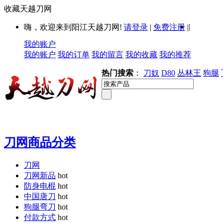
收藏天越刀网
|
嗨，欢迎来到阳江天越刀网!
请登录
|
免费注册
|
我的账户
我的账户
我的订单
我的留言
我的收藏
我的推荐
热门搜索
：
刀奴
D80
丛林王
狗腿
刀网商品分类
刀网
刀网新品
hot
防身电棍
hot
中国唐刀
hot
狗腿弯刀
hot
付款方式
hot