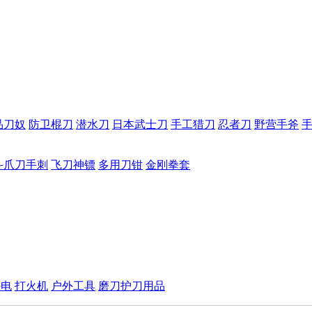
品刀奴
防卫棍刀
潜水刀
日本武士刀
手工猎刀
忍者刀
野营手斧
斗爪刀手刺
飞刀神镖
多用刀钳
金刚拳套
手电
打火机
户外工具
磨刀护刀用品