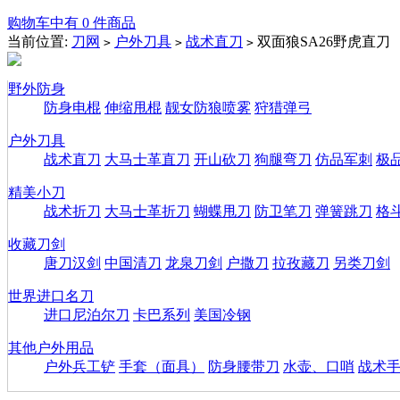
购物车中有 0 件商品
当前位置:
刀网
户外刀具
战术直刀
双面狼SA26野虎直刀
>
>
>
野外防身
防身电棍
伸缩甩棍
靓女防狼喷雾
狩猎弹弓
户外刀具
战术直刀
大马士革直刀
开山砍刀
狗腿弯刀
仿品军刺
极
精美小刀
战术折刀
大马士革折刀
蝴蝶甩刀
防卫笔刀
弹簧跳刀
格
收藏刀剑
唐刀汉剑
中国清刀
龙泉刀剑
户撒刀
拉孜藏刀
另类刀剑
世界进口名刀
进口尼泊尔刀
卡巴系列
美国冷钢
其他户外用品
户外兵工铲
手套（面具）
防身腰带刀
水壶、口哨
战术