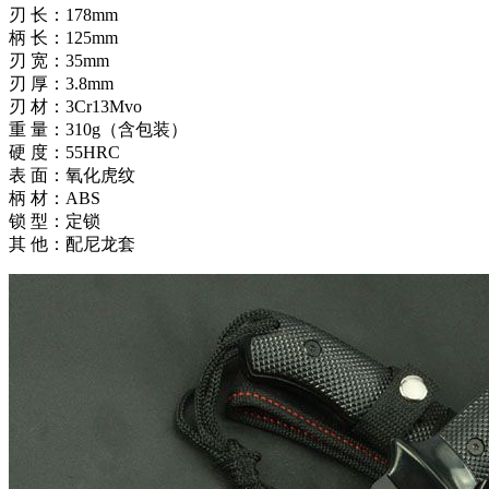
刃 长：178mm
柄 长：125mm
刃 宽：35mm
刃 厚：3.8mm
刃 材：3Cr13Mvo
重 量：310g（含包装）
硬 度：55HRC
表 面：氧化虎纹
柄 材：ABS
锁 型：定锁
其 他：配尼龙套